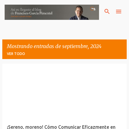
Ir al contenido principal
Mostrando entradas de septiembre, 2024
VER TODO
E
n
t
r
a
d
a
¡Sereno, moreno! Cómo Comunicar Eficazmente en